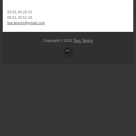
05.61.49.20.42
06.61.34.52.19
toectennis@gmail.com
Copyright © 2026
Toec Tennis
GS